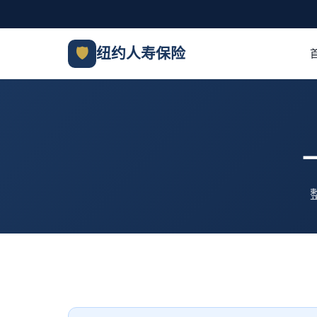
🛡
纽约人寿保险